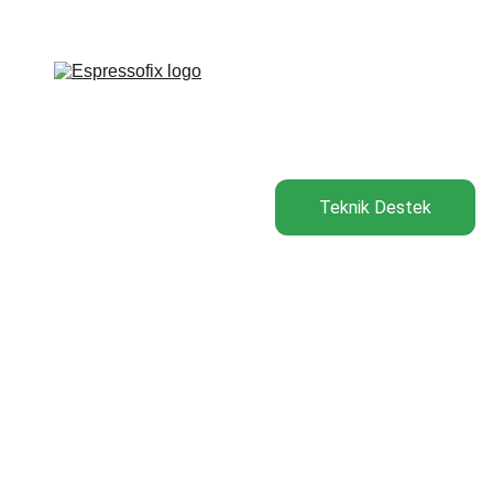
Teknik Destek için Tıklayın.
..!
Anasayfa
Hizmetler
Espresso Makineleri
Blog
Teknik Destek
Galeri
İletişim
Markalar
8/9/2025
1 min read